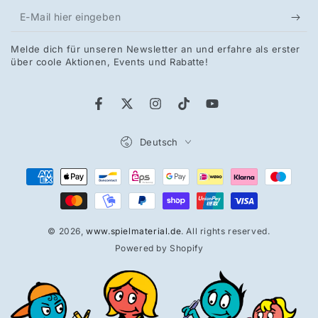
E-
Mail
Melde dich für unseren Newsletter an und erfahre als erster
hier
über coole Aktionen, Events und Rabatte!
eingeben
Facebook
Twitter
Instagram
TikTok
YouTube
Sprache
Deutsch
Zahlungsmöglichkeiten
© 2026,
www.spielmaterial.de
. All rights reserved.
Powered by Shopify