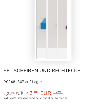
SET SCHEIBEN UND RECHTECKE
P0248
:
807
auf Lager
2
EUR
,00
–20%
,50
2
EUR
€
€
Regulärer
inkl. MwSt.
Versand
Verkaufspreis
wird beim Checkout berechnet
Preis