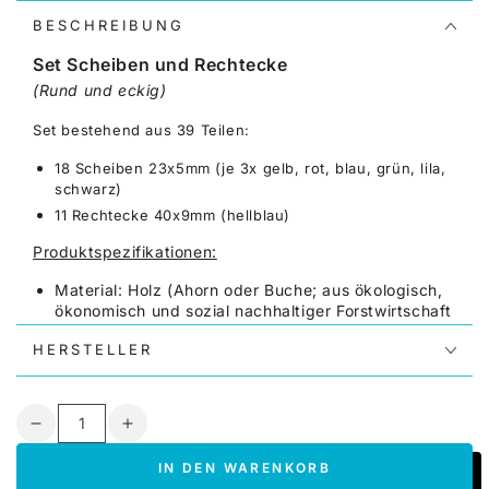
BESCHREIBUNG
Set Scheiben und Rechtecke
(Rund und eckig)
Set bestehend aus 39 Teilen:
18 Scheiben 23x5mm (je 3x gelb, rot, blau, grün, lila,
schwarz)
11 Rechtecke 40x9mm (hellblau)
Produktspezifikationen:
Material: Holz (Ahorn oder Buche; aus ökologisch,
ökonomisch und sozial nachhaltiger Forstwirtschaft
PEFC, FSC zertifiziert)
HERSTELLER
Farben: Lacke auf wasserlöslicher Basis
Produktion: entsprechend der europäischen
Sicherheitsnorm EN-71 (Sicherheit von Spielzeug),
Anzahl
zudem Richtlinie 2005/84/EG (Phthalate)
Verringere
Erhöhe
Hergestellt in Deutschland
die
die
IN DEN WARENKORB
Menge
Menge
Gewicht: 95 gr. pro Set