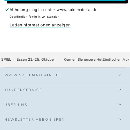
für
für
Preis: pro Set
Set
Set
Abholung möglich unter
www.spielmaterial.de
Scheiben
Scheiben
Gewöhnlich fertig in 24 Stunden
und
und
Ladeninformationen anzeigen
Rechtecke
Rechtecke
SPIEL in Essen 22.-25. Oktober
Kennen Sie unsere Holländischen Aukti
WWW.SPIELMATERIAL.DE
KUNDENSERVICE
ÜBER UNS
NEWSLETTER ABBONIEREN