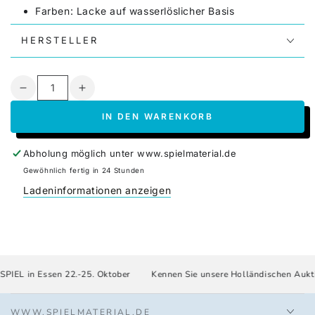
Farben: Lacke auf wasserlöslicher Basis
Produktion: entsprechend der europäischen
HERSTELLER
Sicherheitsnorm EN-71 (Sicherheit von Spielzeug),
zudem Richtlinie 2005/84/EG (Phthalate)
Hergestellt in Polen
Anzahl
Gewicht: 1,28 gr. pro Stück
Verringere
Erhöhe
Preis pro Stück, Staffelpreis pro Farbe
die
die
IN DEN WARENKORB
Menge
Menge
für
für
Maus
Maus
Abholung möglich unter
www.spielmaterial.de
klein
klein
Gewöhnlich fertig in 24 Stunden
Ladeninformationen anzeigen
PIEL in Essen 22.-25. Oktober
Kennen Sie unsere Holländischen Aukti
WWW.SPIELMATERIAL.DE