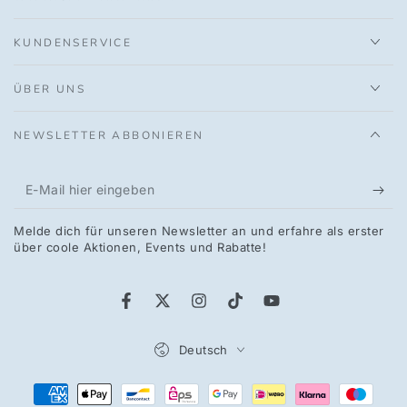
KUNDENSERVICE
ÜBER UNS
NEWSLETTER ABBONIEREN
E-
Mail
Melde dich für unseren Newsletter an und erfahre als erster
hier
über coole Aktionen, Events und Rabatte!
eingeben
Facebook
Twitter
Instagram
TikTok
YouTube
Sprache
Deutsch
Zahlungsmöglichkeiten