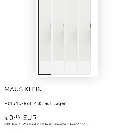
MAUS KLEIN
P0154c-Rot
:
463
auf Lager
0
EUR
,15
Regulärer
€
Preis
inkl. MwSt.
Versand
wird beim Checkout berechnet