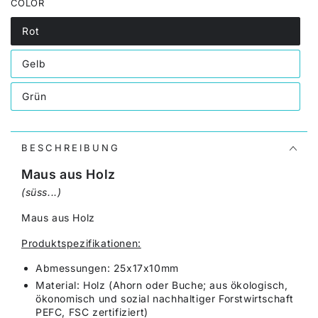
COLOR
Rot
Variante
ausverkauft
oder
Gelb
nicht
Variante
verfügbar
ausverkauft
oder
Grün
nicht
Variante
verfügbar
ausverkauft
oder
nicht
verfügbar
BESCHREIBUNG
Maus aus Holz
(süss...)
Maus aus Holz
Produktspezifikationen:
Abmessungen: 25x17x10mm
Material: Holz (Ahorn oder Buche; aus ökologisch,
ökonomisch und sozial nachhaltiger Forstwirtschaft
PEFC, FSC zertifiziert)