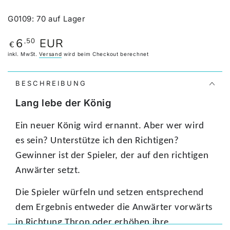
G0109
:
70
auf Lager
6
EUR
,50
Regulärer
€
Preis
inkl. MwSt.
Versand
wird beim Checkout berechnet
BESCHREIBUNG
Lang lebe der König
Ein neuer König wird ernannt. Aber wer wird
es sein? Unterstütze ich den Richtigen?
Gewinner ist der Spieler, der auf den richtigen
Anwärter setzt.
Die Spieler würfeln und setzen entsprechend
dem Ergebnis entweder die Anwärter vorwärts
in Richtung Thron oder erhöhen ihre