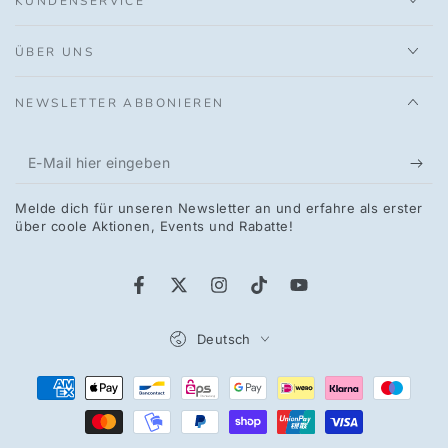
KUNDENSERVICE
ÜBER UNS
NEWSLETTER ABBONIEREN
E-
Mail
Melde dich für unseren Newsletter an und erfahre als erster
hier
über coole Aktionen, Events und Rabatte!
eingeben
Facebook
Twitter
Instagram
TikTok
YouTube
Sprache
Deutsch
Zahlungsmöglichkeiten