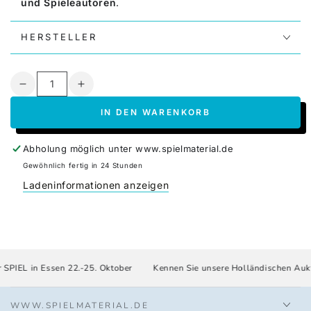
und Spieleautoren
.
HERSTELLER
Anzahl
Verringere
Erhöhe
die
die
IN DEN WARENKORB
Menge
Menge
für
für
Krippe
Krippe
Abholung möglich unter
www.spielmaterial.de
mit
mit
Gewöhnlich fertig in 24 Stunden
Meeples
Meeples
Ladeninformationen anzeigen
-
-
Metalldose
Metalldose
SPIEL in Essen 22.-25. Oktober
Kennen Sie unsere Holländischen Aukti
WWW.SPIELMATERIAL.DE