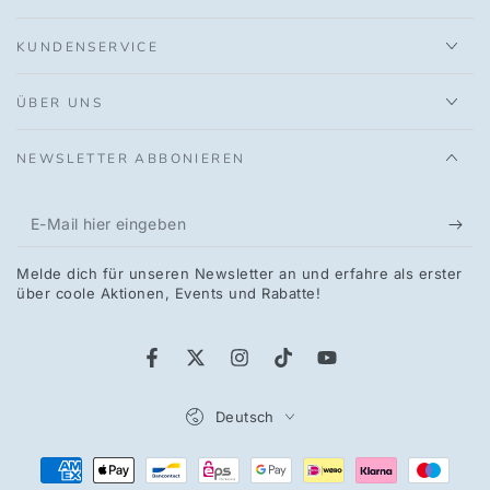
KUNDENSERVICE
ÜBER UNS
NEWSLETTER ABBONIEREN
E-
Mail
Melde dich für unseren Newsletter an und erfahre als erster
hier
über coole Aktionen, Events und Rabatte!
eingeben
Facebook
Twitter
Instagram
TikTok
YouTube
Sprache
Deutsch
Zahlungsmöglichkeiten