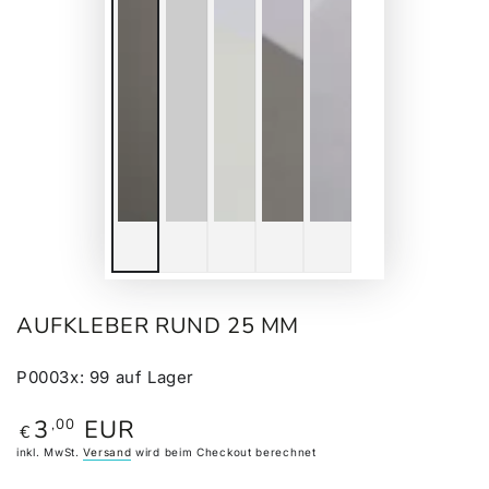
AUFKLEBER RUND 25 MM
P0003x
:
99
auf Lager
3
EUR
,00
Regulärer
€
Preis
inkl. MwSt.
Versand
wird beim Checkout berechnet