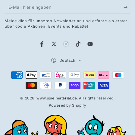
E-
Mail
Melde dich für unseren Newsletter an und erfahre als erster
hier
über coole Aktionen, Events und Rabatte!
eingeben
Facebook
Twitter
Instagram
TikTok
YouTube
Sprache
Deutsch
Zahlungsmöglichkeiten
© 2026,
www.spielmaterial.de
. All rights reserved.
Powered by Shopify