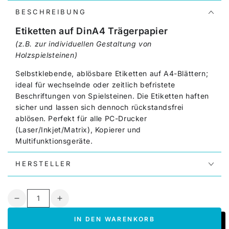
BESCHREIBUNG
Etiketten auf DinA4 Trägerpapier
(z.B. zur individuellen Gestaltung von
Holzspielsteinen)
Selbstklebende, ablösbare Etiketten auf A4-Blättern;
ideal für wechselnde oder zeitlich befristete
Beschriftungen von Spielsteinen. Die Etiketten haften
sicher und lassen sich dennoch rückstandsfrei
ablösen. Perfekt für alle PC-Drucker
(Laser/Inkjet/Matrix), Kopierer und
Multifunktionsgeräte.
Warnhinweis
: Nicht mehrfach benutzen - mit jedem
HERSTELLER
Gebrauch steigt das Risiko, dass sich Etiketten oder
Ränder von entnommenen Aufklebern
lösen
und sich
im Drucker festsetzen!
Anzahl
Verringere
Erhöhe
Vorlagen:
die
die
IN DEN WARENKORB
Menge
Menge