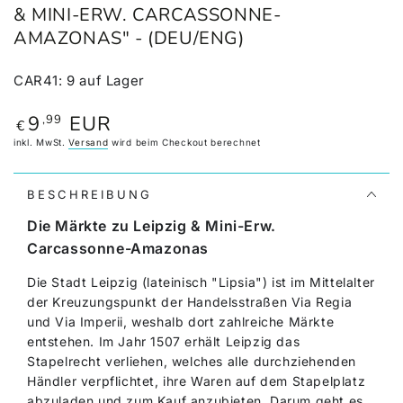
& MINI-ERW. CARCASSONNE-
AMAZONAS" - (DEU/ENG)
CAR41
:
9
auf Lager
9
EUR
,99
Regulärer
€
Preis
inkl. MwSt.
Versand
wird beim Checkout berechnet
BESCHREIBUNG
Die Märkte zu Leipzig & Mini-Erw.
Carcassonne-Amazonas
Die Stadt Leipzig (lateinisch "Lipsia") ist im Mittelalter
der Kreuzungspunkt der Handelsstraßen Via Regia
und Via Imperii, weshalb dort zahlreiche Märkte
entstehen. Im Jahr 1507 erhält Leipzig das
Stapelrecht verliehen, welches alle durchziehenden
Händler verpflichtet, ihre Waren auf dem Stapelplatz
abzuladen und zum Kauf anzubieten. Darum geht es