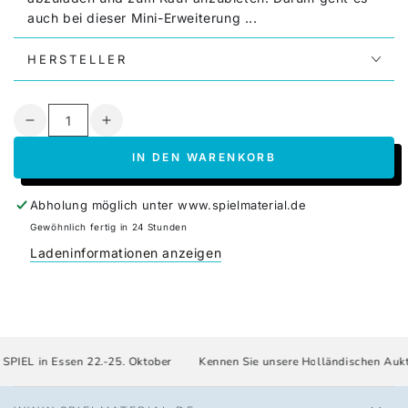
auch bei dieser Mini-Erweiterung ...
Außerdem dabei: 2 Doppelplätchen als Mini-
HERSTELLER
Erweiterung für "Carcassonne - around the world -
Amazonas"
Anzahl
Verringere
Erhöhe
die
die
IN DEN WARENKORB
Menge
Menge
für
für
Carcassonne
Carcassonne
Abholung möglich unter
www.spielmaterial.de
-
-
Gewöhnlich fertig in 24 Stunden
Die
Die
Ladeninformationen anzeigen
Märkte
Märkte
zu
zu
Leipzig
Leipzig
&amp;
&amp;
Mini-
Mini-
Erw.
Erw.
IEL in Essen 22.-25. Oktober
Kennen Sie unsere Holländischen Auktio
Carcassonne-
Carcassonne-
Amazonas&quot;
Amazonas&quot;