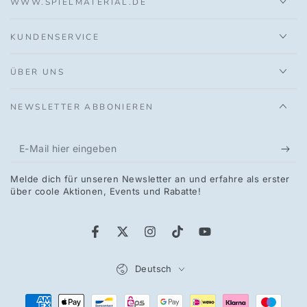
WWW.SPIELMATERIAL.DE
-
-
(DEU/ENG)
(DEU/ENG)
KUNDENSERVICE
ÜBER UNS
NEWSLETTER ABBONIEREN
E-
Mail
Melde dich für unseren Newsletter an und erfahre als erster
hier
über coole Aktionen, Events und Rabatte!
eingeben
Facebook
Twitter
Instagram
TikTok
YouTube
Sprache
Deutsch
Zahlungsmöglichkeiten